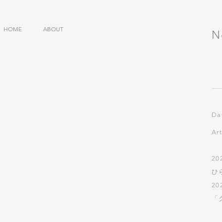
HOME
ABOUT
N
Da
Ar
2
​
2
「